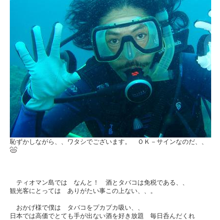
恥ずかしながら、、ワタシでございます。 ＯＫ－サインなのだ、、
ティオマン島では なんと！ 酒とタバコは免税である、、
観光客にとっては ありがたい事この上ない、、。
おかげ様で僕は タバコをプカプカ吸い、、
日本では高価でとても手が出ない酒を好き放題 毎日呑んだくれ