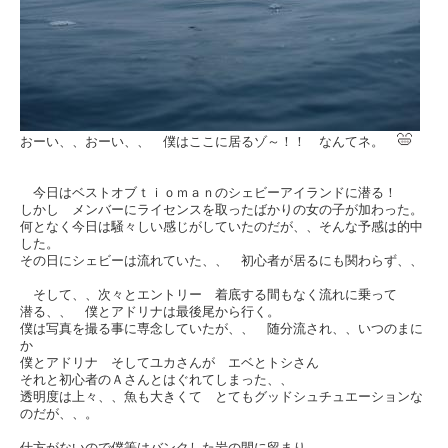
おーい、、おーい、、 僕はここに居るゾ～！！ なんてネ。
今日はベストオブｔｉｏｍａｎのシェビーアイランドに潜る！
しかし メンバーにライセンスを取ったばかりの女の子が加わった。
何となく今日は騒々しい感じがしていたのだが、、そんな予感は的中
した。
その日にシェビーは流れていた、、 初心者が居るにも関わらず、、
そして、、次々とエントリー 着底する間もなく流れに乗って
潜る、、 僕とアドリナは最後尾から行く。
僕は写真を撮る事に専念していたが、、 随分流され、、いつのまに
か
僕とアドリナ そしてユカさんが エベとトシさん
それと初心者のＡさんとはぐれてしまった、、
透明度は上々、、魚も大きくて とてもグッドシュチュエーションな
のだが、、。
仕方がないので僕等はバンクした岩の間に留まり