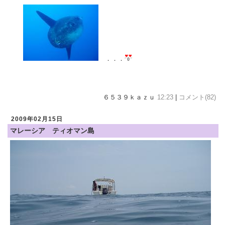
．．．
６５３９ｋａｚｕ
12:23
|
コメント(82)
2009年02月15日
マレーシア ティオマン島