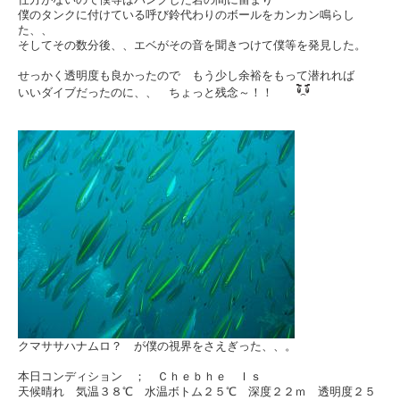
僕のタンクに付けている呼び鈴代わりのボールをカンカン鳴らし
た、、
そしてその数分後、、エベがその音を聞きつけて僕等を発見した。
せっかく透明度も良かったので もう少し余裕をもって潜れれば
いいダイブだったのに、、 ちょっと残念～！！
クマササハナムロ？ が僕の視界をさえぎった、、。
本日コンディション ； Ｃｈｅｂｈｅ Ｉｓ
天候晴れ 気温３８℃ 水温ボトム２５℃ 深度２２ｍ 透明度２５