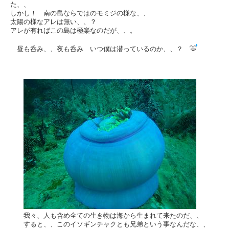
た、、
しかし！ 南の島ならではのモミジの様な、、
太陽の様なアレは無い、、？
アレが有ればこの島は極楽なのだが、、。
昼も呑み、、夜も呑み いつ僕は潜っているのか、、？
我々、人も含め全ての生き物は海から生まれて来たのだ、、
すると、、このイソギンチャクとも兄弟という事なんだな、、