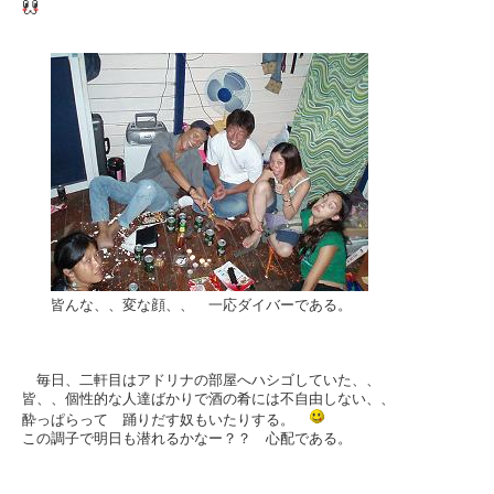
皆んな、、変な顔、、 一応ダイバーである。
毎日、二軒目はアドリナの部屋へハシゴしていた、、
皆、、個性的な人達ばかりで酒の肴には不自由しない、、
酔っぱらって 踊りだす奴もいたりする。
この調子で明日も潜れるかなー？？ 心配である。