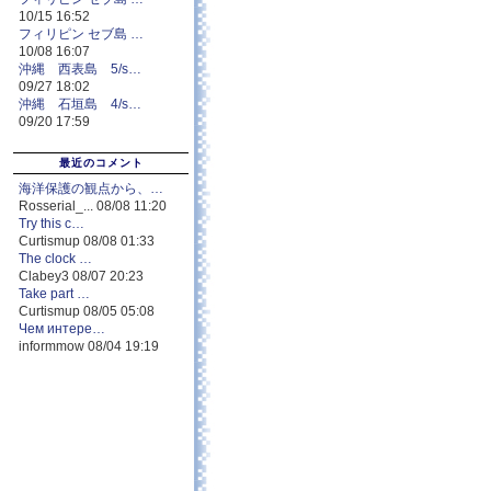
10/15 16:52
フィリピン セブ島 …
10/08 16:07
沖縄 西表島 5/s…
09/27 18:02
沖縄 石垣島 4/s…
09/20 17:59
最近のコメント
海洋保護の観点から、…
Rosserial_... 08/08 11:20
Try this c…
Curtismup 08/08 01:33
The clock …
Clabey3 08/07 20:23
Take part …
Curtismup 08/05 05:08
Чем интере…
informmow 08/04 19:19