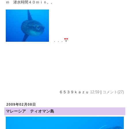
ｍ 潜水時間４０ｍｉｎ。。
．．．
６５３９ｋａｚｕ
12:59
|
コメント(27)
2009年02月08日
マレーシア ティオマン島