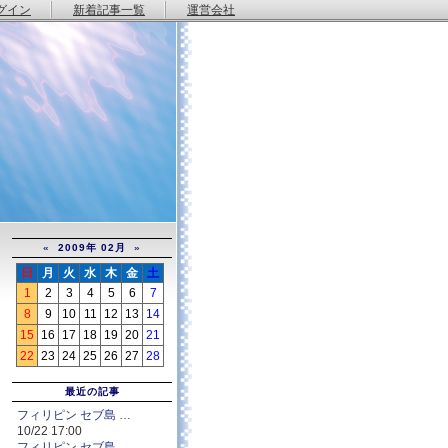
グイン
新着記事一覧
運営会社
«
2009年 02月
»
日
月
火
水
木
金
土
1
2
3
4
5
6
7
8
9
10
11
12
13
14
15
16
17
18
19
20
21
22
23
24
25
26
27
28
最近の記事
フィリピン セブ島 …
10/22 17:00
フィリピン セブ島 …