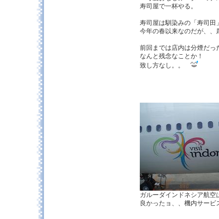
寿司屋で一杯やる。
寿司屋は馴染みの「寿司田
今年の春以来なのだが、、
前回までは店内は分煙だっ
なんと残念なことか！
致し方なし。。
ガルーダインドネシア航空
良かったョ、、機内サービ