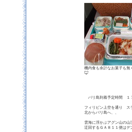
機内食も余計なお菓子も無
バリ島到着予定時間 １
フィリピン上空を通り ス
北からバリ島へ、、
雲海に浮かぶアグン山の
迂回するＧＡ８１１便はデ