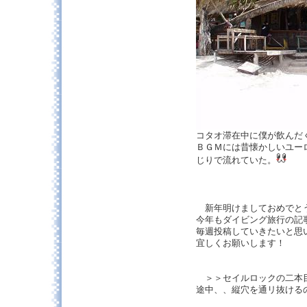
コタオ滞在中に僕が飲んだ
ＢＧＭには昔懐かしいユー
じりで流れていた。
新年明けましておめでと
今年もダイビング旅行の記
毎週投稿していきたいと思
宜しくお願いします！
＞＞セイルロックの二本
途中、、縦穴を通リ抜ける