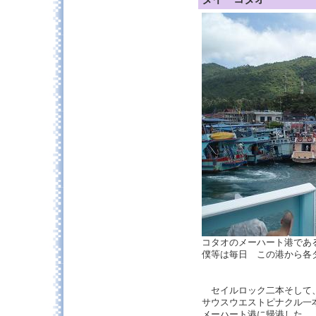
コタオのメーハート港であ
僕等は毎日 この港から各
セイルロック二本そして
サウスウエストピナクル一
メーハート港に帰港した、