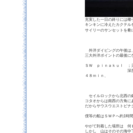
充実した一日の終りには椰
キンキンに冷えたカクテ
サイリーのサンセットを
外洋ダイビングの午後は
三大外洋ポイントの最後に
ＳＷ ｐｉｎａｋｕｌ ；
深度ｍａｘ２１ｍ
４８ｍｉｎ、
セイルロックから北西の
コタオからは南西の方角
だからサウスウエストピナ
僕等の船はＳＷＰへ約1時
やがて到着した場所は 何
しかし 山はそのその海中