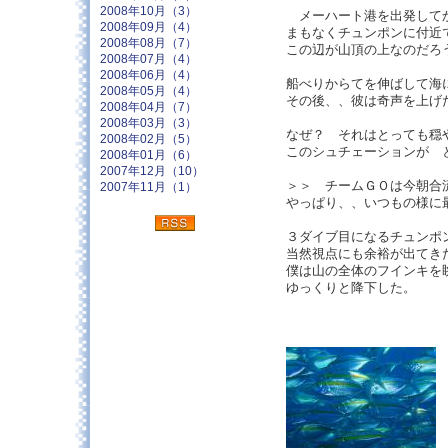
2008年10月（3）
メーハート港を出発して
2008年09月（4）
まもなくチュンポンに付近
2008年08月（7）
この辺が山頂の上なのだろ
2008年07月（4）
2008年06月（4）
船べりからてを伸ばして海
2008年05月（4）
その後、、彼は奇声を上
2008年04月（7）
2008年03月（3）
なぜ？ それはとっても穏
2008年02月（5）
このシュチェーションが 
2008年01月（6）
2007年12月（10）
＞＞ チームＧＯは今朝合
2007年11月（1）
やっぱり、、いつもの様に
３ダイブ目になるチュン
当然視点にも余裕が出て
僕は山の全体のフインキ
ゆっくりと降下した。