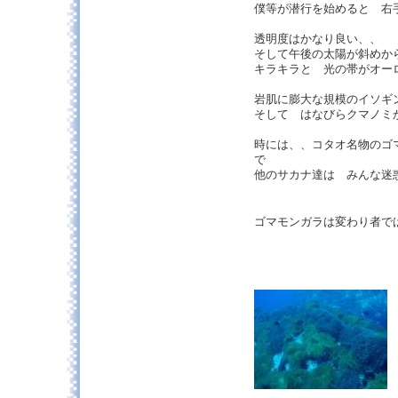
僕等が潜行を始めると 右
透明度はかなり良い、、
そして午後の太陽が斜めか
キラキラと 光の帯がオー
岩肌に膨大な規模のイソギ
そして はなびらクマノミ
時には、、コタオ名物のゴ
で
他のサカナ達は みんな迷
ゴマモンガラは変わり者で