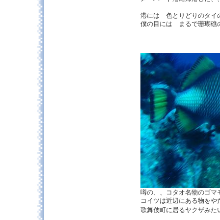
港には 色とりどりのタ
僕の目には まるで珊瑚礁
噂の、、コタオ名物のゴ
コイツは近辺にある物をや
歌舞伎町に居るヤクザみ