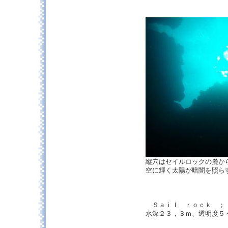
縦穴はセイルロックの麓か
空に輝く太陽が暗闇を照ら
Ｓａｉｌ ｒｏｃｋ ； 
水深２３，３ｍ、透明度５