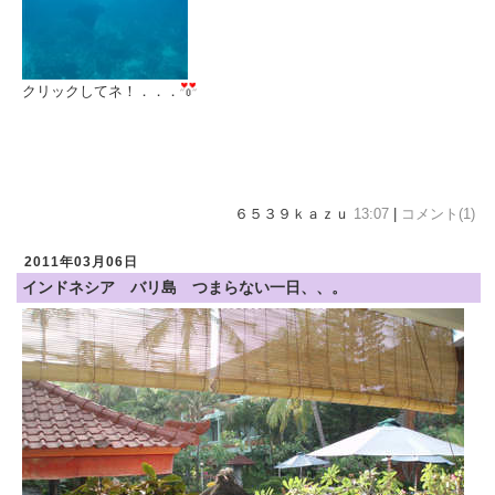
クリックしてネ！．．．
６５３９ｋａｚｕ
13:07
|
コメント(1)
2011年03月06日
インドネシア バリ島 つまらない一日、、。