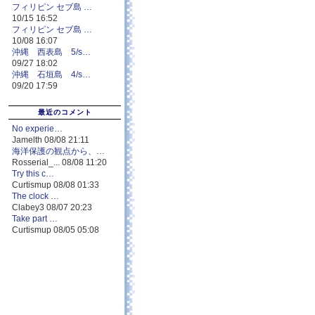
フィリピン セブ島 …
10/15 16:52
フィリピン セブ島 …
10/08 16:07
沖縄 西表島 5/s…
09/27 18:02
沖縄 石垣島 4/s…
09/20 17:59
最近のコメント
No experie…
Jamelth 08/08 21:11
海洋保護の観点から、…
Rosserial_... 08/08 11:20
Try this c…
Curtismup 08/08 01:33
The clock …
Clabey3 08/07 20:23
Take part …
Curtismup 08/05 05:08