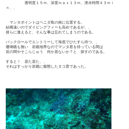
透明度１５ｍ、深度ｍａｘ１３ｍ、潜水時間４３ｍｉ
ｎ、、
マンタポイントはベニダ島の南に位置する。
結構遠いのでダイビングフィーも高めであるが、、
彼らに逢えると、そんな事は忘れてしまうのである。
バックロールでエントリーして海底でひたすら待つ、、
珊瑚礁も無い 岩礁地帯なのでマンタ君を待っている間は
岩の間やそこらじゅう 何か居ないか？と 探すのである。
すると！ 居た居た、、
それはすっかり岩礁に擬態したタコ君であった。