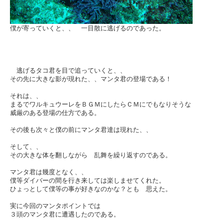
僕が寄っていくと、、 一目散に逃げるのであった。
逃げるタコ君を目で追っていくと、、
その先に大きな影が現れた、、マンタ君の登場である！
それは、、
まるでワルキュウーレをＢＧＭにしたらＣＭにでもなりそうな
威厳のある登場の仕方である。
その後も次々と僕の前にマンタ君達は現れた、、
そして、、
その大きな体を翻しながら 乱舞を繰り返すのである。
マンタ君は幾度となく、、
僕等ダイバーの間を行き来しては楽しませてくれた。
ひょっとして僕等の事が好きなのかな？とも 思えた。
実に今回のマンタポイントでは
３頭のマンタ君に遭遇したのである。