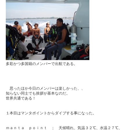
多彩かつ多国籍のメンバーで出航である。
思ったほか今日のメンバーは楽しかった、、
知らない同士でも挨拶が基本なのだ。
世界共通である！
１本目はマンタポイントからダイブする事になった。
ｍａｎｔａ ｐｏｉｎｔ ； 天候晴れ、気温３２℃、水温２７℃、