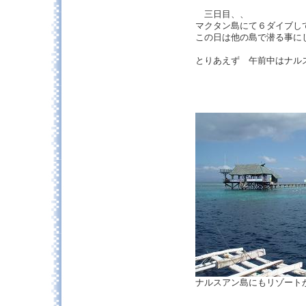
三日目、、
マクタン島にて６ダイブし
この日は他の島で潜る事に
とりあえず 午前中はナル
ナルスアン島にもリゾート
この場所だと