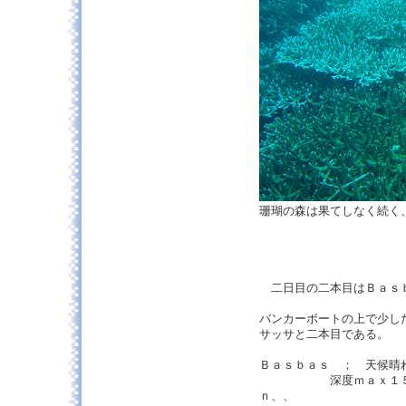
珊瑚の森は果てしなく続く
二日目の二本目はＢａｓ
バンカーボートの上で少
サッサと二本目である。
Ｂａｓｂａｓ ； 天候晴れ
深度ｍａｘ１５ｍ、透
ｎ、、