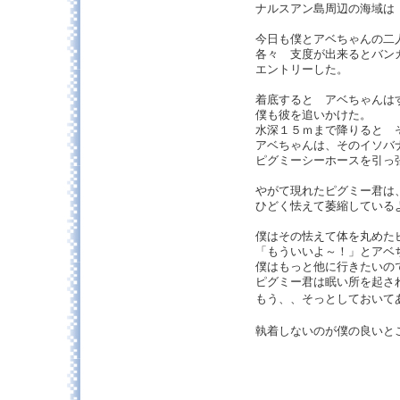
ナルスアン島周辺の海域は
今日も僕とアベちゃんの
各々 支度が出来るとバン
エントリーした。
着底すると アベちゃんは
僕も彼を追いかけた。
水深１５ｍまで降りると 
アベちゃんは、そのイソバ
ピグミーシーホースを引っ
やがて現れたピグミー君は
ひどく怯えて萎縮している
僕はその怯えて体を丸めた
「もういいよ～！」とアベ
僕はもっと他に行きたいの
ピグミー君は眠い所を起さ
もう、、そっとしておい
執着しないのが僕の良い