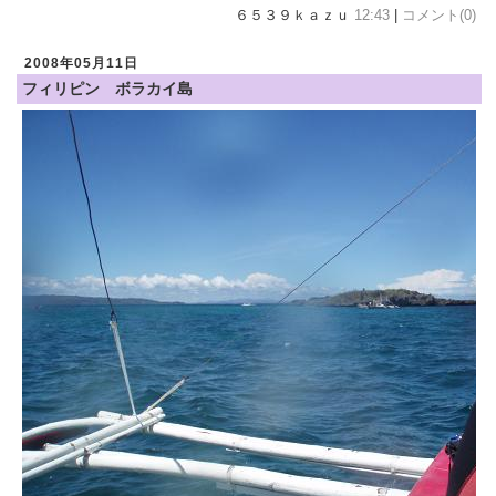
６５３９ｋａｚｕ
12:43
|
コメント(0)
2008年05月11日
フィリピン ボラカイ島