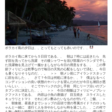
ボラカイ島の夕日は、、とってもとっても赤いのです、、
ボラカイ島に来てから５日目である、、 朝は７時には起きたら 先
ず顔を洗ってから洗濯 その後シャワーを浴び部屋のベランダで干し
た洗濯物を見上げて一服かましながら今日の用意をする、、 この季
節フィリピンは乾季なので毎日の天気の心配をしないで済む、、今日
も暑くなりそうなのだ、、。 ＞＞ 朝メシ前にアイランドスタッフ
に顔を出した、、 さて？今日は何処に潜るか、、？ 僕はなるべく
コンディションの良い状態のヤパックを望んだのだが今日も潮目が悪
いらしい、、、 そこでヤパックの少し手前 同じリーフ沿いのプン
タブンガに決定した、、。 ＞＞ 今日の朝飯はフィリピーノブレッ
クファストである、 内容は小魚の唐揚げ 目玉焼き スライスした
キュウリとトマト それにポン酢みたいなものが付いて、ご飯、、＞
＞ 朝食後、昼過ぎまでショップの店頭で僕の専属ガイド？のロッち
ゃんと一緒に 道行く人を冷やかしながら時を過ごした、、この何で
も無い無駄な時間が文明国ではなかなか得られないのだ、、僕は島に