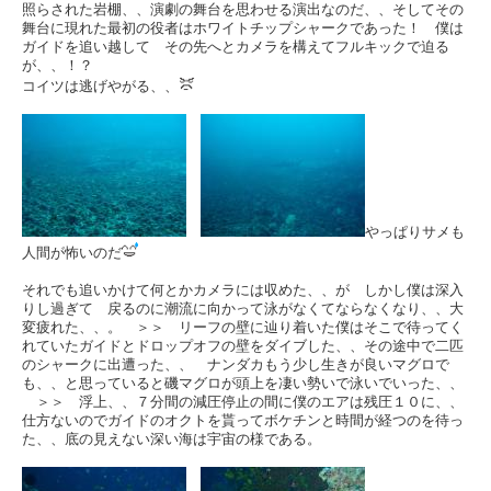
照らされた岩棚、、演劇の舞台を思わせる演出なのだ、、そしてその
舞台に現れた最初の役者はホワイトチップシャークであった！ 僕は
ガイドを追い越して その先へとカメラを構えてフルキックで迫る
が、、！？
コイツは逃げやがる、、
やっぱりサメも
人間が怖いのだ
それでも追いかけて何とかカメラには収めた、、が しかし僕は深入
りし過ぎて 戻るのに潮流に向かって泳がなくてならなくなり、、大
変疲れた、、。 ＞＞ リーフの壁に辿り着いた僕はそこで待ってく
れていたガイドとドロップオフの壁をダイブした、、その途中で二匹
のシャークに出遭った、、 ナンダカもう少し生きが良いマグロで
も、、と思っていると磯マグロが頭上を凄い勢いで泳いでいった、、
＞＞ 浮上、、７分間の減圧停止の間に僕のエアは残圧１０に、、
仕方ないのでガイドのオクトを貰ってボケチンと時間が経つのを待っ
た、、底の見えない深い海は宇宙の様である。