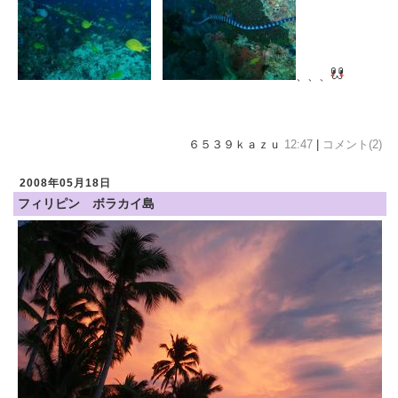
、、、
６５３９ｋａｚｕ
12:47
|
コメント(2)
2008年05月18日
フィリピン ボラカイ島