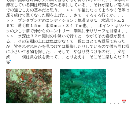
滞在している間は時間を忘れる事にしている、、それが楽しい南の島
での過ごし方の基本だと思う。 ＞＞ 午後になってようやく僕等は
座り続けて重くなった腰を上げた、、さて そろそろ行くか、、。
＞＞ プンタブンガのコンディション；気温３６℃ 水温ボトム２
６℃ 透明度１５ｍ 水深ｍａｘ３４,７ｍ也、、 ポイントはヤパッ
クの少し手前で沖からのエントリー 潮流に乗りリーフを目指す、、
＞＞ 水深は３２ｍ濃紺の中泳いで行くと やがてその岩棚が見え
る、、その岩棚の上には魚は少なくて 僕にはとても退屈であった
が 皆それぞれ何かを見つけては撮影したりしているので僕も同じ様
に小さい生き物を探した、、そして やはり見つけるのだ、、変な
奴、、 僕は変な奴を撮って、、とりあえず そこそこ楽しんだ？？
、、、