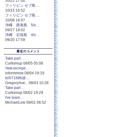
10/22 17:00
フィリピン セブ島 …
10/15 16:52
フィリピン セブ島 …
10/08 16:07
沖縄 西表島 5/s…
09/27 18:02
沖縄 石垣島 4/s…
09/20 17:59
最近のコメント
Take part …
Curtismup 08/05 05:08
Чем интере…
informmow 08/04 19:19
lei571696@…
GregoryAve... 08/03 10:28
Take part …
Curtismup 08/02 19:29
I've learn…
MichaelLew 08/01 06:52