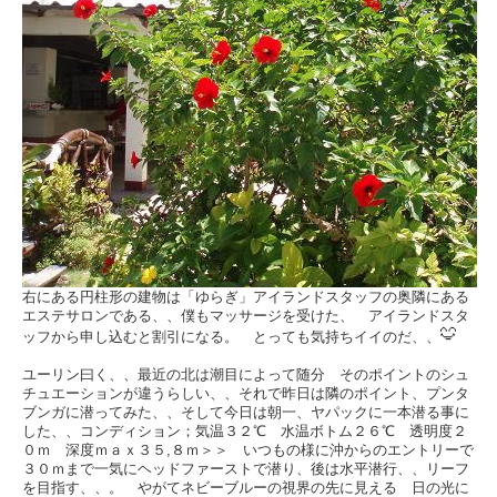
右にある円柱形の建物は「ゆらぎ」アイランドスタッフの奥隣にある
エステサロンである、、僕もマッサージを受けた、 アイランドスタ
ッフから申し込むと割引になる。 とっても気持ちイイのだ、、
ユーリン曰く、、最近の北は潮目によって随分 そのポイントのシュ
チュエーションが違うらしい、、それで昨日は隣のポイント、プンタ
ブンガに潜ってみた、、そして今日は朝一、ヤパックに一本潜る事に
した、、コンディション；気温３２℃ 水温ボトム２６℃ 透明度２
０ｍ 深度ｍａｘ３５,８ｍ＞＞ いつもの様に沖からのエントリーで
３０ｍまで一気にヘッドファーストで潜り、後は水平潜行、、リーフ
を目指す、、。 やがてネビーブルーの視界の先に見える 日の光に