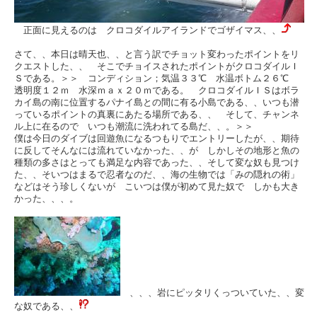
正面に見えるのは クロコダイルアイランドでゴザイマス、、
さて、、本日は晴天也、、と言う訳でチョット変わったポイントをリ
クエストした、、 そこでチョイスされたポイントがクロコダイルＩ
Ｓである。＞＞ コンディション；気温３３℃ 水温ボトム２６℃
透明度１２ｍ 水深ｍａｘ２０ｍである。 クロコダイルＩＳはボラ
カイ島の南に位置するパナイ島との間に有る小島である、、いつも潜
っているポイントの真裏にあたる場所である、、 そして、チャンネ
ル上に在るので いつも潮流に洗われてる島だ、、。＞＞
僕は今日のダイブは回遊魚になるつもりでエントリーしたが、、期待
に反してそんなには流れていなかった、、が しかしその地形と魚の
種類の多さはとっても満足な内容であった、、そして変な奴も見つけ
た、、そいつはまるで忍者なのだ、、海の生物では「みの隠れの術」
などはそう珍しくないが こいつは僕が初めて見た奴で しかも大き
かった、、、。
、、、岩にピッタリくっついていた、、変
な奴である、、