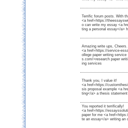
Terrific forum posts. With t
<a href=https://theessaysw
o can write my essay <a hr
ting a personal essay</a> 
Amazing write ups, Cheers.
<a href=https://service-es
ollege paper writing service
s.com/>research paper writ
ing services
Thank you, I value it!
<a href=https://customthesi
sis proposal example <a hre
ting</a> a thesis statement
You reported it terrifically!
<a href=https://essayssolut
paper for me <a href=https:
te an essay</a> writing an 