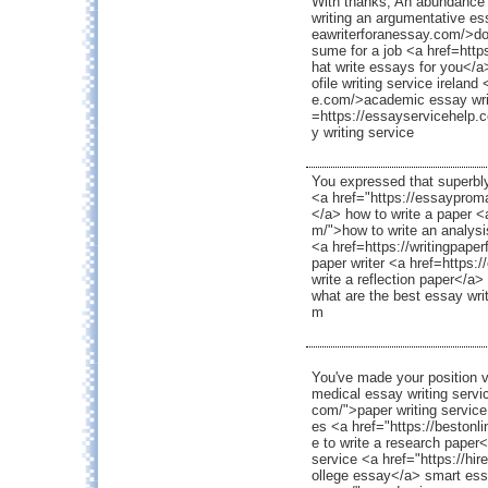
With thanks, An abundance o
writing an argumentative ess
eawriterforanessay.com/>d
sume for a job <a href=http
hat write essays for you</a>
ofile writing service irelan
e.com/>academic essay writi
=https://essayservicehelp.
y writing service
You expressed that superbly
<a href="https://essayproma
</a> how to write a paper <
m/">how to write an analysi
<a href=https://writingpap
paper writer <a href=https:
write a reflection paper</a> 
what are the best essay wri
m
You've made your position v
medical essay writing servic
com/">paper writing service 
es <a href="https://beston
e to write a research paper<
service <a href="https://hir
ollege essay</a> smart essa