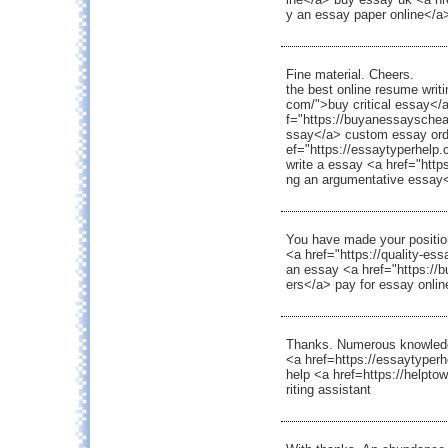
y an essay paper online</a>
Fine material. Cheers.
the best online resume writi
com/">buy critical essay</
f="https://buyanessaysche
ssay</a> custom essay order
ef="https://essaytyperhelp
write a essay <a href="https
ng an argumentative essay
You have made your position
<a href="https://quality-es
an essay <a href="https://
ers</a> pay for essay onlin
Thanks. Numerous knowled
<a href=https://essaytyperh
help <a href=https://helpt
riting assistant