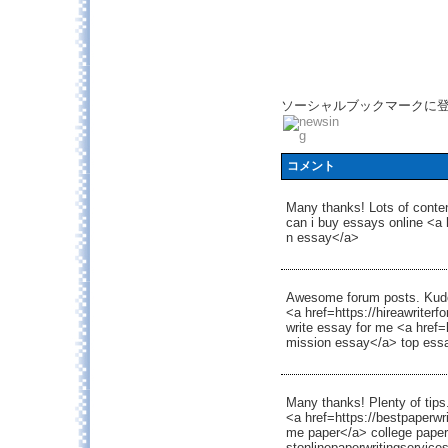
ソーシャルブックマークに
コメント
Many thanks! Lots of conten
can i buy essays online <a
n essay</a>
Awesome forum posts. Kud
<a href=https://hireawrite
write essay for me <a href=
mission essay</a> top essa
Many thanks! Plenty of tips
<a href=https://bestpaperw
me paper</a> college paper 
stonlinepaperwritingservice