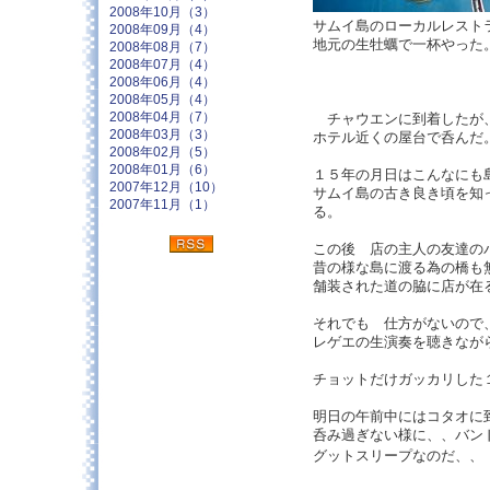
2008年10月（3）
サムイ島のローカルレスト
2008年09月（4）
地元の生牡蠣で一杯やった
2008年08月（7）
2008年07月（4）
2008年06月（4）
2008年05月（4）
2008年04月（7）
チャウエンに到着したが、
2008年03月（3）
ホテル近くの屋台で呑んだ
2008年02月（5）
2008年01月（6）
１５年の月日はこんなにも
2007年12月（10）
サムイ島の古き良き頃を知
2007年11月（1）
る。
この後 店の主人の友達の
昔の様な島に渡る為の橋も
舗装された道の脇に店が在
それでも 仕方がないので
レゲエの生演奏を聴きなが
チョットだけガッカリした
明日の午前中にはコタオに
呑み過ぎない様に、、バン
グットスリープなのだ、