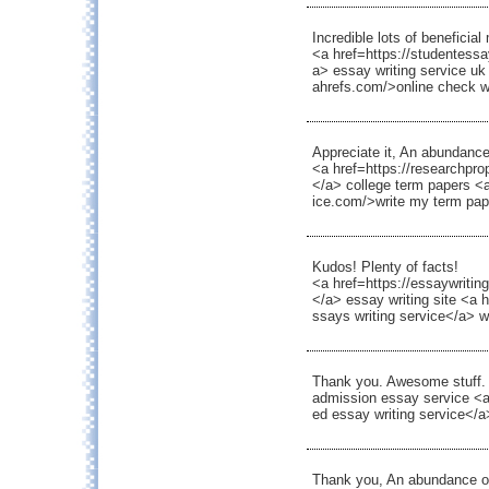
Incredible lots of beneficial 
<a href=https://studentessa
a> essay writing service uk
ahrefs.com/>online check w
Appreciate it, An abundance 
<a href=https://researchpr
</a> college term papers <a
ice.com/>write my term pape
Kudos! Plenty of facts!
<a href=https://essaywritin
</a> essay writing site <a 
ssays writing service</a> w
Thank you. Awesome stuff.
admission essay service <a
ed essay writing service</a
Thank you, An abundance o