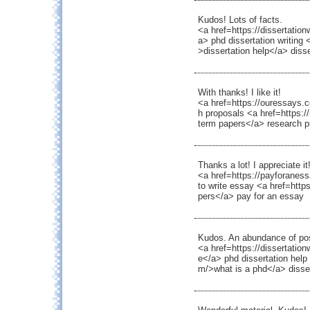
Kudos! Lots of facts.
<a href=https://dissertatio
a> phd dissertation writing 
>dissertation help</a> disse
With thanks! I like it!
<a href=https://ouressays.
h proposals <a href=https:/
term papers</a> research p
Thanks a lot! I appreciate it
<a href=https://payforanes
to write essay <a href=htt
pers</a> pay for an essay
Kudos. An abundance of po
<a href=https://dissertation
e</a> phd dissertation help 
m/>what is a phd</a> disser