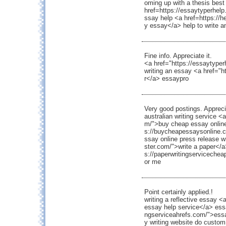
oming up with a thesis best
href=https://essaytyperhelp
ssay help <a href=https://h
y essay</a> help to write a
Fine info. Appreciate it.
<a href="https://essaytype
writing an essay <a href="
r</a> essaypro
Very good postings. Apprecia
australian writing service <
m/">buy cheap essay online
s://buycheapessaysonline.
ssay online press release w
ster.com/">write a paper</a>
s://paperwritingservicechea
or me
Point certainly applied.!
writing a reflective essay <
essay help service</a> essa
ngserviceahrefs.com/">essa
y writing website do custom