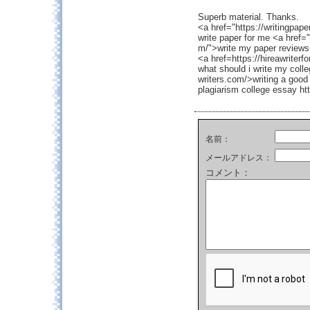
Superb material. Thanks.
<a href="https://writingpa
write paper for me <a href=
m/">write my paper reviews
<a href=https://hireawriter
what should i write my coll
writers.com/>writing a good
plagiarism college essay ht
名前：
メールアドレス：
コメント：