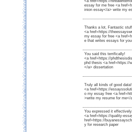
<a href=https://hireawriter
essay for me free <a href=h
inion essay</a> write my e
Thanks a lot, Fantastic stuf
<a href=https://theessayswr
my essay for free <a href=
e that writes essays for yo
You said this terrifically!
<a href=https://phdthesisdi
phd thesis <a href=https://w
</a> dissertation
Truly all kinds of good data!
<a href=https://essayssolu
o my essay free <a href=ht
>write my resume for me</a
You expressed it effectively
<a href=https://quality-es
href=https://buyanessaysc
y for research paper