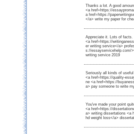
Thanks a lot. A good amoun
<a href=https://essayproma
a href=https://paperwriting
</a> write my paper for che
Appreciate it. Lots of facts.
<a href=https://writingane
er writing service</a> profe
s://essayservicehelp.com/>
writing service 2019
Seriously all kinds of useful
<a href=https://quality-es
ne <a href=https://buyanes
a> pay someone to write my
You've made your point quite
<a href=https://dissertation
a> writing dissertations <a 
hd weight loss</a> disserta