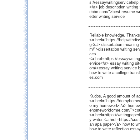
s://essaywritingservicehel
</a> job description writing
ebbc.com/">best resume wri
etter writing service
Reliable knowledge. Thanks 
<a href="https://helpwithdis
g</a> dissertation meaning <
m/">dissertation writing ser
ces
<a href=https://essaywritin
ervice</a> essay writing sit
om/>essay writing service b
how to write a college trans
es.com
Kudos, A good amount of ad
<a href="https://domyhom
o my homework</a> homewor
ehomeworkforme.com/">co
<a href=https://writingpape
y writer <a href=https://cu
an apa paper</a> how to wri
how to write reflection ess