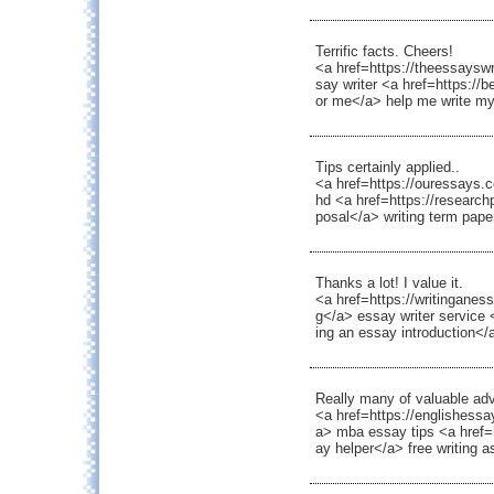
Terrific facts. Cheers!
<a href=https://theessaysw
say writer <a href=https://
or me</a> help me write my
Tips certainly applied..
<a href=https://ouressays.
hd <a href=https://research
posal</a> writing term pape
Thanks a lot! I value it.
<a href=https://writinganes
g</a> essay writer service 
ing an essay introduction</
Really many of valuable adv
<a href=https://englishessa
a> mba essay tips <a href=
ay helper</a> free writing a