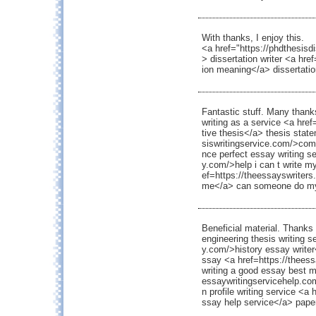
With thanks, I enjoy this.
<a href="https://phdthesisdi
> dissertation writer <a hre
ion meaning</a> dissertatio
Fantastic stuff. Many thank
writing as a service <a hre
tive thesis</a> thesis state
siswritingservice.com/>comi
nce perfect essay writing se
y.com/>help i can t write m
ef=https://theessayswriter
me</a> can someone do my
Beneficial material. Thanks 
engineering thesis writing s
y.com/>history essay write
ssay <a href=https://thees
writing a good essay best m
essaywritingservicehelp.com/
n profile writing service <a
ssay help service</a> paperi