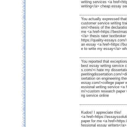
writing services <a href=ht
writing</a> cheap essay se
You actually expressed that
customer service writing tra
om/>thesis of the declarati
me <a href=https://bestmast
</a> thesis rater textbroker
https://quality-essays.com/
an essay <a href=https://
e to write my essay</a> wh
You reported that exceptiona
best essay writing service c
s.com/>i hate my dissertati
pwritingdissertation.com/>di
sertation on engineering the
essay.com/>college paper wr
essional writing service <a
m/>custom research paper w
ng service online
Kudos! I appreciate this!
<a href=https://essayssolut
paper for me <a href=https
fessional essay writers</a>