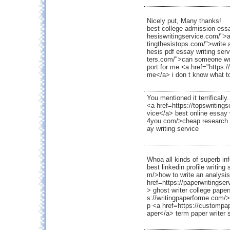
Nicely put, Many thanks!
best college admission essa
hesiswritingservice.com/">a
tingthesistops.com/">write a
hesis pdf essay writing serv
ters.com/">can someone wr
port for me <a href="https:
me</a> i don t know what t
You mentioned it terrifically.
<a href=https://topswriting
vice</a> best online essay w
4you.com/>cheap research p
ay writing service
Whoa all kinds of superb inf
best linkedin profile writin
m/>how to write an analysi
href=https://paperwritings
> ghost writer college paper
s://writingpaperforme.com/>
p <a href=https://custompa
aper</a> term paper writer 