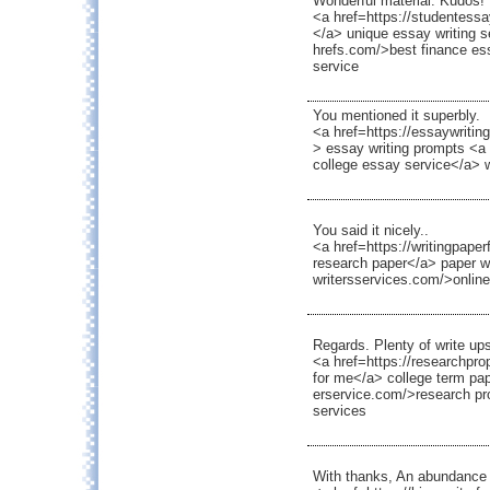
Wonderful material. Kudos!
<a href=https://studentessa
</a> unique essay writing s
hrefs.com/>best finance ess
service
You mentioned it superbly.
<a href=https://essaywriting
> essay writing prompts <a 
college essay service</a> w
You said it nicely..
<a href=https://writingpape
research paper</a> paper wr
writersservices.com/>online
Regards. Plenty of write up
<a href=https://researchpr
for me</a> college term pap
erservice.com/>research pr
services
With thanks, An abundance o