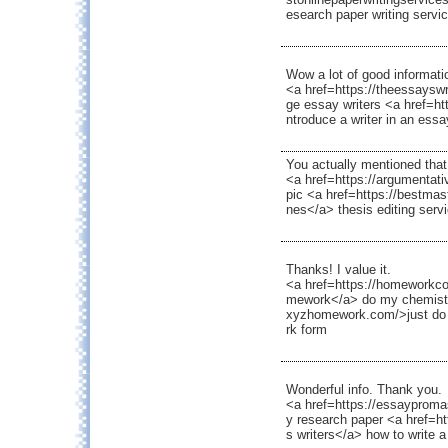
esearch paper writing servi
Wow a lot of good informati
<a href=https://theessaysw
ge essay writers <a href=ht
ntroduce a writer in an ess
You actually mentioned that t
<a href=https://argumentati
pic <a href=https://bestmas
nes</a> thesis editing serv
Thanks! I value it.
<a href=https://homeworkc
mework</a> do my chemist
xyzhomework.com/>just do
rk form
Wonderful info. Thank you.
<a href=https://essayproma
y research paper <a href=h
s writers</a> how to write 