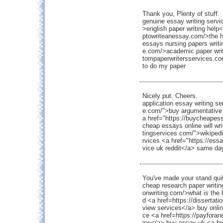
Thank you, Plenty of stuff.
genuine essay writing servi
>english paper writing help<
ptowriteanessay.com/>the h
essays nursing papers writi
e.com/>academic paper writ
tompaperwritersservices.co
to do my paper
Nicely put. Cheers.
application essay writing s
e.com/">buy argumentative 
a href="https://buycheapes
cheap essays online will wri
tingservices.com/">wikipedi
rvices <a href="https://ess
vice uk reddit</a> same day
You've made your stand quite
cheap research paper writing
onwriting.com/>what is the 
d <a href=https://dissertatio
view services</a> buy online
ce <a href=https://payfora
ine</a> buy essay uk <a h