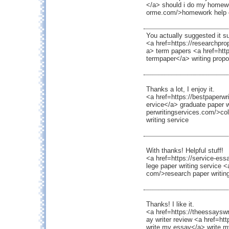
</a> should i do my homew
orme.com/>homework help 
You actually suggested it su
<a href=https://researchpr
a> term papers <a href=htt
termpaper</a> writing propo
Thanks a lot, I enjoy it.
<a href=https://bestpaperwr
ervice</a> graduate paper w
perwritingservices.com/>col
writing service
With thanks! Helpful stuff!
<a href=https://service-ess
lege paper writing service 
com/>research paper writing
Thanks! I like it.
<a href=https://theessaysw
ay writer review <a href=h
write my essay</a> write 