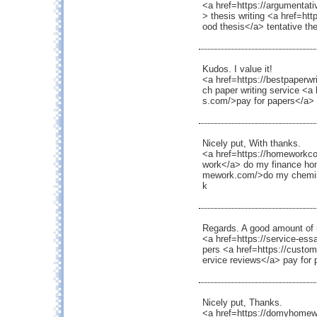
<a href=https://argumentat
> thesis writing <a href=ht
ood thesis</a> tentative th
Kudos. I value it!
<a href=https://bestpaperwr
ch paper writing service <a 
s.com/>pay for papers</a> 
Nicely put, With thanks.
<a href=https://homeworkc
work</a> do my finance ho
mework.com/>do my chemis
k
Regards. A good amount of 
<a href=https://service-es
pers <a href=https://custom
ervice reviews</a> pay for 
Nicely put, Thanks.
<a href=https://domyhome