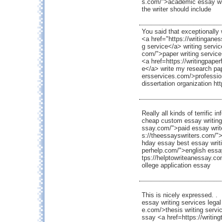
s.com/">academic essay wri
the writer should include
You said that exceptionally 
<a href="https://writinganes
g service</a> writing servi
com/">paper writing service
<a href=https://writingpape
e</a> write my research pap
ersservices.com/>profession
dissertation organization ht
Really all kinds of terrific inf
cheap custom essay writing 
ssay.com/">paid essay writ
s://theessayswriters.com/">
hday essay best essay writi
perhelp.com/">english essay
tps://helptowriteanessay.co
ollege application essay
This is nicely expressed. .
essay writing services legal
e.com/>thesis writing servi
ssay <a href=https://writin