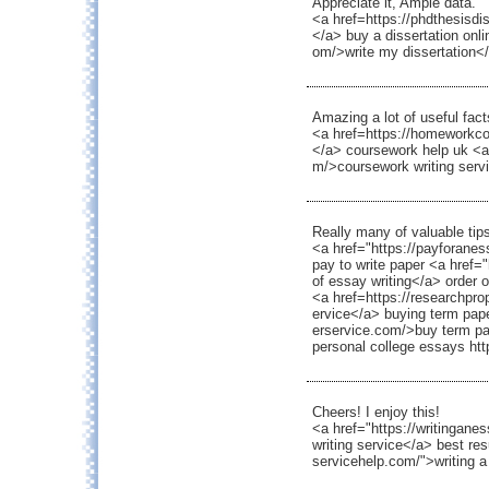
Appreciate it, Ample data.
<a href=https://phdthesisdis
</a> buy a dissertation onli
om/>write my dissertation</a
Amazing a lot of useful fact
<a href=https://homeworkc
</a> coursework help uk <
m/>coursework writing serv
Really many of valuable tip
<a href="https://payforan
pay to write paper <a href
of essay writing</a> order o
<a href=https://researchpro
ervice</a> buying term pape
erservice.com/>buy term pa
personal college essays htt
Cheers! I enjoy this!
<a href="https://writingan
writing service</a> best re
servicehelp.com/">writing a