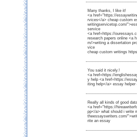
Many thanks, I like it!
<a href="https://essaywriti
rvices</a> cheap custom ess
writingservicetop.com/">es
service
<a href=https://ouressays.
research papers online <a h
m/>writing a dissertation pr
vice
cheap custom writings http
You said it nicely.!
<a href=https://englishess
y help <a href=https://essa
iting help</a> essay helper 
Really all kinds of good dat
<a href="https://hireawrite
pp</a> what should i write m
theessayswriters.com/">wri
rite an essay