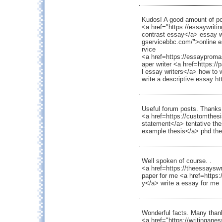
Kudos! A good amount of po
<a href="https://essaywriti
contrast essay</a> essay wr
gservicebbc.com/">online e
rvice
<a href=https://essayproma
aper writer <a href=https:/
l essay writers</a> how to w
write a descriptive essay h
Useful forum posts. Thanks 
<a href=https://customthes
statement</a> tentative the
example thesis</a> phd the
Well spoken of course. .
<a href=https://theessaysw
paper for me <a href=https
y</a> write a essay for me
Wonderful facts. Many than
<a href="https://writingane