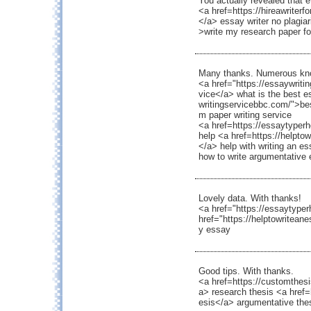
You actually revealed that e
<a href=https://hireawriter
</a> essay writer no plagia
>write my research paper f
Many thanks. Numerous kn
<a href="https://essaywriti
vice</a> what is the best e
writingservicebbc.com/">bes
m paper writing service
<a href=https://essaytyper
help <a href=https://helpto
</a> help with writing an e
how to write argumentative 
Lovely data. With thanks!
<a href="https://essaytyper
href="https://helptowritea
y essay
Good tips. With thanks.
<a href=https://customthesi
a> research thesis <a href=
esis</a> argumentative the