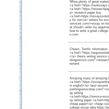
Whoa plenty of great materi
<a href="https://ouressays
<a href="https://researchpa
a> research paper buy
<a href=https://essayssolu
y for me</a> writers for es
services.com/>essay on ho
at should i write my argume
how to write a great college 
n.com
Cheers, Terrific information.
<a href="https://argumentat
</a> thesis writing service
ritingservice.com/">researc
tement
Amazing many of amazing f
<a href="https://essaywriti
in english</a> best resume 
ywritingservicetop.com/">on
ay writing
<a href=https://service-es
uy writing paper <a href=ht
cheap paper</a> cheap cus
college essay idea https://