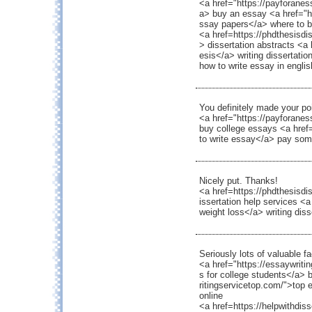
<a href="https://payforanes
a> buy an essay <a href="
ssay papers</a> where to b
<a href=https://phdthesisdis
> dissertation abstracts <a 
esis</a> writing dissertatio
how to write essay in engli
You definitely made your poi
<a href="https://payforane
buy college essays <a href
to write essay</a> pay som
Nicely put. Thanks!
<a href=https://phdthesisdi
issertation help services <a
weight loss</a> writing diss
Seriously lots of valuable fa
<a href="https://essaywriti
s for college students</a> 
ritingservicetop.com/">top 
online
<a href=https://helpwithdiss