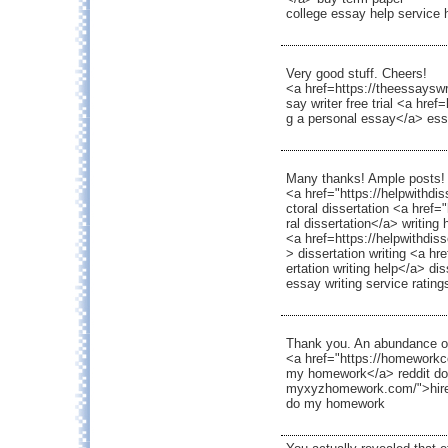
college essay help service 
Very good stuff. Cheers!
<a href=https://theessayswr
say writer free trial <a hre
g a personal essay</a> essay
Many thanks! Ample posts!
<a href="https://helpwithdis
ctoral dissertation <a href=
ral dissertation</a> writing 
<a href=https://helpwithdiss
> dissertation writing <a hr
ertation writing help</a> dis
essay writing service rating
Thank you. An abundance of
<a href="https://homeworkc
my homework</a> reddit do
myxyzhomework.com/">hire
do my homework