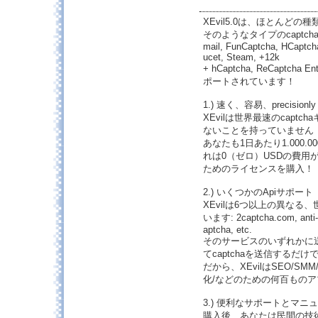
XEvil5.0は、ほとんどの種
そのようなタイプのcaptchaを含む:
mail, FunCaptcha, HCaptcha
ucet, Steam, +12k
+ hCaptcha, ReCaptcha E
ポートされています！
1.) 速く、容易、precisionly
XEvilは世界最速のcapt
ないことを持っていません
あなたも1日あたり1.000.0
れは0（ゼロ）USDの費用が
ためのライセンスを購入！
2.) いくつかのApiサポート
XEvilは6つ以上の異なる
います: 2captcha.com, anti-c
aptcha, etc.
そのサービスのいずれかに送
てcaptchaを送信するだけで
だから、XEvilはSEO/S
化/などのための何百もの
3.) 便利なサポートとマニ
購入後、あなたは民間の技