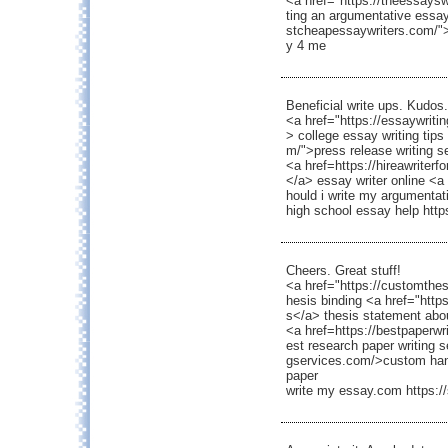
<a href="https://theessayswr
ting an argumentative essay
stcheapessaywriters.com/">
y 4 me
Beneficial write ups. Kudos.
<a href="https://essaywriti
> college essay writing tips
m/">press release writing s
<a href=https://hireawrite
</a> essay writer online <a
hould i write my argumenta
high school essay help http
Cheers. Great stuff!
<a href="https://customthes
hesis binding <a href="https
s</a> thesis statement abo
<a href=https://bestpaperw
est research paper writing s
gservices.com/>custom hand
paper
write my essay.com https:/