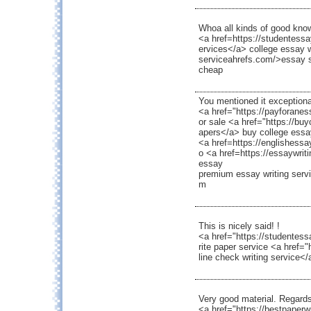
Whoa all kinds of good kno
<a href=https://studentessa
ervices</a> college essay w
serviceahrefs.com/>essay s
cheap
You mentioned it exceptional
<a href="https://payforane
or sale <a href="https://b
apers</a> buy college ess
<a href=https://englishess
o <a href=https://essaywrit
essay
premium essay writing serv
m
This is nicely said! !
<a href="https://studentess
rite paper service <a href=
line check writing service</
Very good material. Regards
<a href="https://bestpaperw