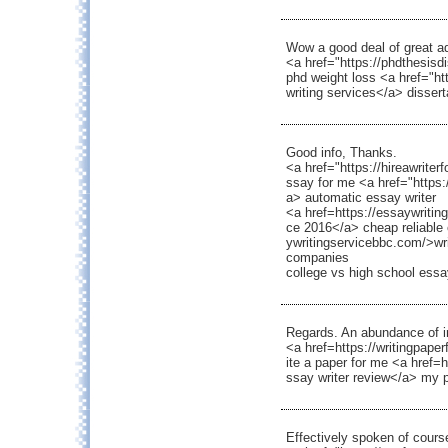
Wow a good deal of great a
<a href="https://phdthesisd
phd weight loss <a href="htt
writing services</a> dissert
Good info, Thanks.
<a href="https://hireawrite
ssay for me <a href="https:
a> automatic essay writer
<a href=https://essaywritin
ce 2016</a> cheap reliable 
ywritingservicebbc.com/>wr
companies
college vs high school essa
Regards. An abundance of i
<a href=https://writingpape
ite a paper for me <a href=
ssay writer review</a> my p
Effectively spoken of course