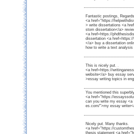
Fantastic postings, Regards
<a href="https://helpwithdis
> write dissertations <a hre
stom dissertation</a> review
<a href=https://phdthesisdi
dissertation <a href=https:/
</a> buy a dissertation onli
how to write a text analysi
This is nicely put. .
<a href=https://writinganes
website</a> buy essay serv
>essay writing topics in eng
You mentioned this superbly
<a href="https://essayssol
can you write my essay <a h
es.com/">my essay writer</
Nicely put. Many thanks.
<a href="https://customthes
thesis statement <a href="ht