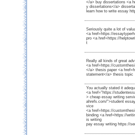
</a> buy dissertations <a h
y dissertations</a> disserta
learn how to write essay ht
Seriously quite a lot of valu
<a href=https://essaytyper
pro <a href=https://helpto
t
Really all kinds of great adv
<a href=https://customthes
</a> thesis paper <a href=h
statement</a> thesis topic
You actually stated it adequ
<a href="https://studentes
> cheap essay writing servi
ahrefs.com/">student essay
vice
<a href=https://customthesi
binding <a href=https://wri
is writing
pay essay writing https://s