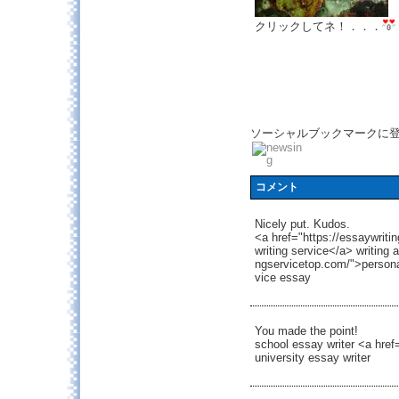
クリックしてネ！．．．
ソーシャルブックマークに
コメント
Nicely put. Kudos.
<a href="https://essaywrit
writing service</a> writing 
ngservicetop.com/">personal
vice essay
You made the point!
school essay writer <a href
university essay writer