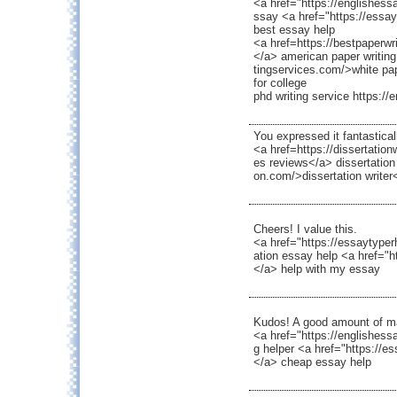
<a href="https://englishes
ssay <a href="https://essa
best essay help
<a href=https://bestpaperwr
</a> american paper writing
tingservices.com/>white pap
for college
phd writing service https:/
You expressed it fantastical
<a href=https://dissertation
es reviews</a> dissertation 
on.com/>dissertation writer<
Cheers! I value this.
<a href="https://essaytype
ation essay help <a href="
</a> help with my essay
Kudos! A good amount of ma
<a href="https://englishess
g helper <a href="https://e
</a> cheap essay help