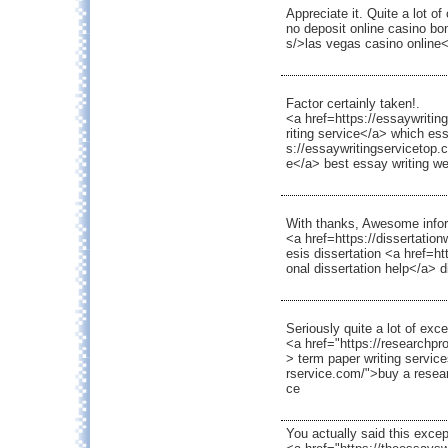
Appreciate it. Quite a lot of
no deposit online casino bo
s/>las vegas casino online
Factor certainly taken!.
<a href=https://essaywritin
riting service</a> which ess
s://essaywritingservicetop.
e</a> best essay writing we
With thanks, Awesome infor
<a href=https://dissertation
esis dissertation <a href=ht
onal dissertation help</a> d
Seriously quite a lot of excel
<a href="https://researchpr
> term paper writing servic
rservice.com/">buy a resear
ce
You actually said this except