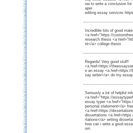
ow to write a conclusion fo
aper
editing essay services http
Incredible lots of good mater
<a href="https://customthes
research thesis <a href="ht
nt</a> college thesis
Regards! Very good stuff!
<a href=https://theessayswr
e an essay <a href=https:/
say writer</a> do my essay
Seriously a lot of helpful in
<a href="https://essaytyper
essay typer <a href="https
personal statement</a> free
<a href=https://dissertatio
dissertations <a href=https:
rtations</a> writing disserta
how can i write a good essa
om