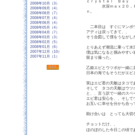
ｃｒｙｓｔａｌ Ｂａｙ 
2008年10月（3）
水深ｍａｘ２０，８ｍ
2008年09月（4）
ｎ。
2008年08月（7）
2008年07月（4）
2008年06月（4）
二本目は すぐにマンボ
2008年05月（4）
アディは戻ってきて、、 
2008年04月（7）
そう合図して僕をうながし
2008年03月（3）
2008年02月（5）
2008年01月（6）
とりあえず潮流に乗って水
2007年12月（10）
僕は気になると掴みやすい
2007年11月（1）
留まり撮った。
乙姫エビとウツボが一緒に
日本の海でもそうだがエビ
実はエビ君の天敵はタコで
そして タコの天敵はウツ
と、、言う訳で一緒のスペ
エビ君は安心を、、そして
お互いに幸せを分かち合っ
助け合いは とっても大切
チョットだけ、、
ほのぼのした今日この頃