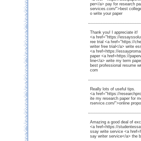
per</a> pay for research pa
services.com/">best colleg
o write your paper
Thank you! I appreciate it!
<a href="https://essayssolu
ree trial <a href="https://
writer free trial</a> write e
<a href=https://essayproma
paper <a href=https://paper
line</a> write my term pape
best professional resume wri
com
Really lots of useful tips.
<a href="https://researchpr
ite my research paper for m
rservice.com/">online prop
Amazing a good deal of exc
<a href=https://studentessa
ssay write service <a href=
say writer service</a> the b