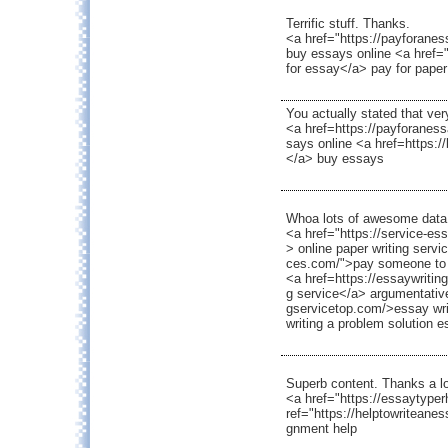
Terrific stuff. Thanks.
<a href="https://payforane
buy essays online <a href=
for essay</a> pay for paper
You actually stated that ver
<a href=https://payforanes
says online <a href=https:
</a> buy essays
Whoa lots of awesome data
<a href="https://service-es
> online paper writing servi
ces.com/">pay someone to w
<a href=https://essaywritin
g service</a> argumentative
gservicetop.com/>essay writ
writing a problem solution e
Superb content. Thanks a lo
<a href="https://essaytype
ref="https://helptowriteane
gnment help