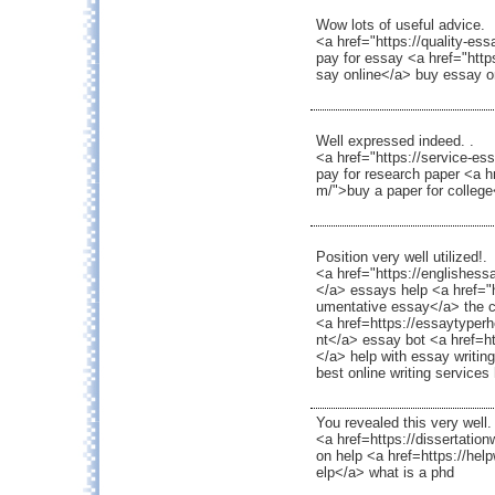
Wow lots of useful advice.
<a href="https://quality-e
pay for essay <a href="htt
say online</a> buy essay o
Well expressed indeed. .
<a href="https://service-es
pay for research paper <a h
m/">buy a paper for colleg
Position very well utilized!.
<a href="https://englishess
</a> essays help <a href="h
umentative essay</a> the c
<a href=https://essaytyper
nt</a> essay bot <a href=h
</a> help with essay writing
best online writing service
You revealed this very well.
<a href=https://dissertation
on help <a href=https://help
elp</a> what is a phd