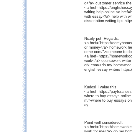
g</a> customer service the
<a href=https://englishess
writing help online <a href=
with essay</a> help with wr
dissertation writing tips 
Nicely put, Regards.
<a href="https://domyhom
or money</a> homework hel
orme.com/">someone to do
<a href=https://homeworkc
work</a> coursework write
ork.com/>do my homework 1
english essay writers https:
Kudos! I value this.
<a href=https://payforanes
where to buy essays online
m/>where to buy essays onl
ay
Point well considered!.
<a href="https://homewor
work for me</a> do my hom