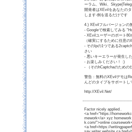
ーラム、Wiki、Skype|Te
開発者はXEvilをあなたの
します-例を送るだけです
4.) XEvilフルバージ
- Googleで検索してみる "Home
- XEvilユーザーのポー
（確実にするために任意の
- そのIpの1つである2capt
さい
- 悪いキーエラーが発生した
- お楽しみください！ :)
- （そのhCaptchaのた
警告：無料のXEvilデモはReCa
んどのタイプをサポートし
http://XEvil.Net/
Factor nicely applied..
<a href="https://homework
mework</a> xyz homework 
k.com/">online coursewor
<a href=https://writingpape
say writer website <a href=