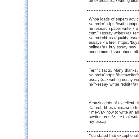
on express</a> writing diss
Whoa loads of superb advic
<a href="https://writingpap
ne research paper writer <a
com/">essay writer</a> term
<a href=https://quality-es
essays <a href=https://bu
online</a> buy essay now
economics dissertations htt
Terrific facts. Many thanks.
<a href="https://hireawrit
essay</a> writing essay web
m/">essay writer reddit</a
Amazing lots of excellent ti
<a href=https://hireawriter
r me</a> how to write an ab
swriters.com/>site that wr
my essay
You stated that exceptionall