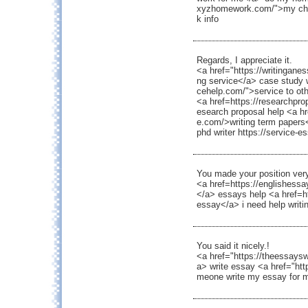
xyzhomework.com/">my chil
k info
Regards, I appreciate it.
<a href="https://writingane
ng service</a> case study w
cehelp.com/">service to ot
<a href=https://researchpro
esearch proposal help <a hr
e.com/>writing term papers<
phd writer https://service-
You made your position very 
<a href=https://englishessa
</a> essays help <a href=ht
essay</a> i need help writi
You said it nicely.!
<a href="https://theessaysw
a> write essay <a href="ht
meone write my essay for me