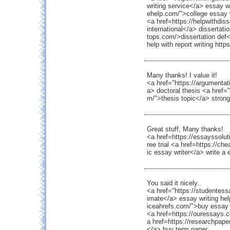
writing service</a> essay w
ehelp.com/">college essay w
<a href=https://helpwithdiss
international</a> dissertatio
tops.com/>dissertation def<
help with report writing http
Many thanks! I value it!
<a href="https://argumentat
a> doctoral thesis <a href=
m/">thesis topic</a> strong
Great stuff, Many thanks!
<a href=https://essayssolut
ree trial <a href=https://c
ic essay writer</a> write a
You said it nicely..
<a href="https://studentessa
imate</a> essay writing hel
iceahrefs.com/">buy essay 
<a href=https://ouressays.
a href=https://researchpape
</a> buy term paper