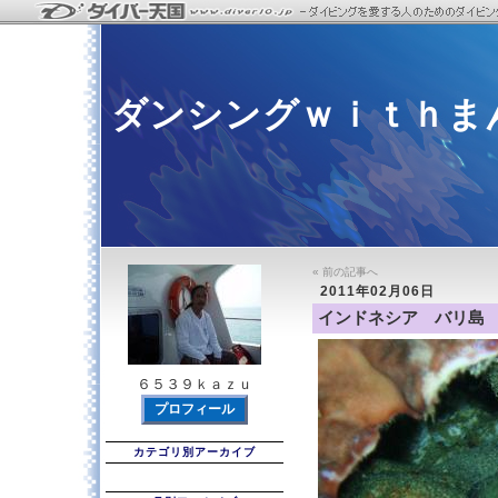
ダンシングｗｉｔｈま
« 前の記事へ
2011年02月06日
インドネシア バリ島
６５３９ｋａｚｕ
プロフィール
カテゴリ別アーカイブ