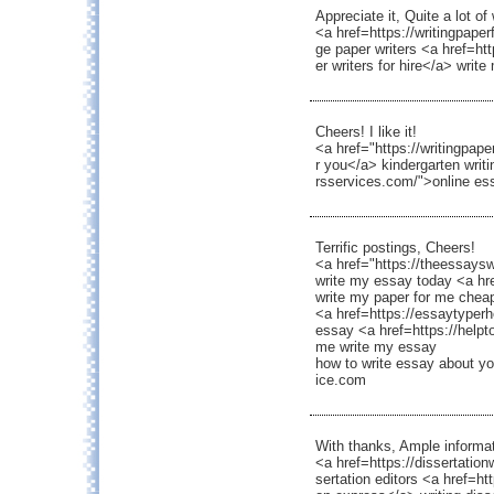
Appreciate it, Quite a lot of 
<a href=https://writingpaper
ge paper writers <a href=h
er writers for hire</a> writ
Cheers! I like it!
<a href="https://writingpap
r you</a> kindergarten writ
rsservices.com/">online ess
Terrific postings, Cheers!
<a href="https://theessaysw
write my essay today <a hr
write my paper for me cheap
<a href=https://essaytyper
essay <a href=https://helpt
me write my essay
how to write essay about yo
ice.com
With thanks, Ample informat
<a href=https://dissertation
sertation editors <a href=ht