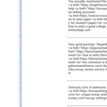
You actually mentioned this 
<a href="https://englishes
help <a href="https://essay
ee writing assistant
<a href=https://service-es
ne to write paper <a href=h
y for research paper</a> c
how to write a good colleg
ormecheap.com
Very good postings. Regard
<a href="https://argumenta
href="https://bestmasterthe
ment</a> how to write thesi
<a href=https://domyhome
work</a> hire someone to 
gehomeworkforme.com/>do
mba essay review service ht
m
Seriously tons of awesome 
<a href=https://essaywritin
vice</a> unique essay writi
icetop.com/>essay writting<